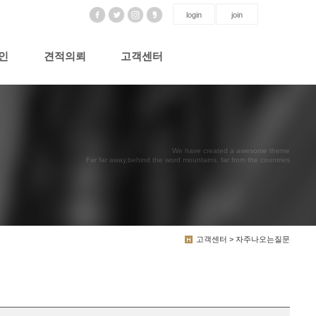
login
join
인
견적의뢰
고객센터
We have created a awesome theme
Far far away,behind the word mountains, far from the countries
고객센터 > 자주나오는질문