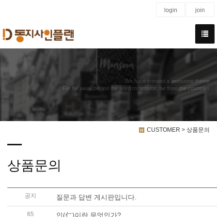
login
join
We have created a awesome theme
Far far away,behind the word mountains, far from the countries
CUSTOMER > 상품문의
상품문의
공지
질문과 답변 게시판입니다.
65
인(仁)이란 무엇인가?