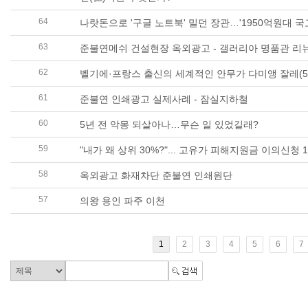
64
63
준불연메쉬 건설현장 옥외광고 - 갤러리아 명품관 리
62
61
준불연 인쇄광고 실제사례 - 잠실지하철
60
5년 전 악몽 되살아나…무슨 일 있었길래?
59
"내가 왜 상위 30%?"... 고유가 피해지원금 이의신청 
58
옥외광고 화재차단 준불연 인쇄원단
57
의왕 용인 파주 이천
1
2
3
4
5
6
7