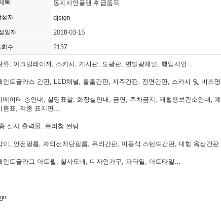
제목
동지사인플랜 취급품목
작성자
djsign
성일자
2018-03-15
조회수
2137
류, 아크릴레이저, 스카시, 게시판, 도광판, 면발광채널, 행잉사인...
인트글라스 간판, LED채널, 돌출간판, 지주간판, 전면간판, 스카시 및 비조명용
베이터 층안내, 실명표찰, 화장실안내, 금연, 주차금지, 재활용보관소안내, 
이름표, 각종 표지판...
종 실사 출력물, 유리창 썬팅...
이, 안전필름, 자외선차단필름, 유리간판, 이동식 스텐드간판, 대형 옥상간판..
인트글라그 아트월, 실사도배, 디자인가구, 파타일, 아트타일...
ign