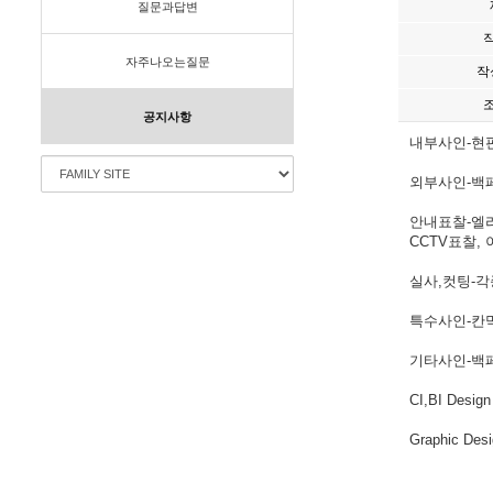
질문과답변
자주나오는질문
작
공지사항
내부사인-현판
외부사인-백페
안내표찰-엘리
CCTV표찰, 
실사,컷팅-각
특수사인-칸막
기타사인-백페
CI,BI Design
Graphic Des