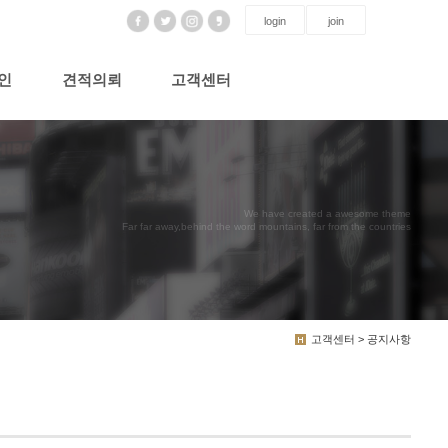
login
join
인
견적의뢰
고객센터
We have created a awesome theme
Far far away,behind the word mountains, far from the countries
고객센터 > 공지사항