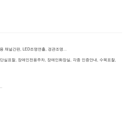
 채널간판, LED조명연출, 경관조명...
계단실표찰, 장애인전용주차, 장애인화장실, 각종 인증안내, 수목표찰,
.