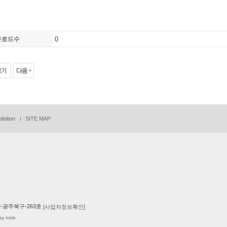
운로드수
0
ibition
SITE MAP
2012-광주북구-263호
[사업자정보확인]
by nnin